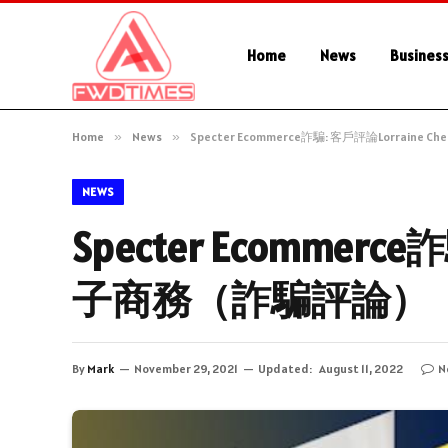
Home
News
Busines
Home
»
News
»
Specter Ecommerce詐騙: 客戶評論Lorrain
NEWS
Specter Ecommerce
子商務（詐騙評論）
By
Mark
November 29, 2021
Updated:
August 11, 2022
N