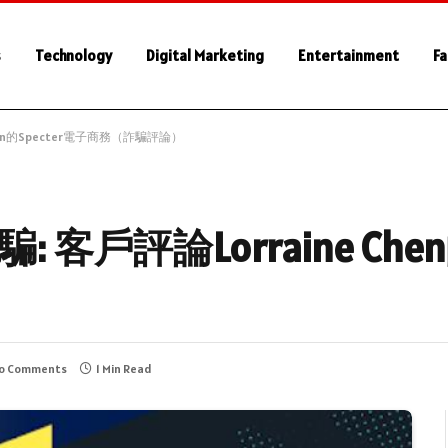
s
Technology
Digital Marketing
Entertainment
Fa
e Chen的Specter電子商務（詐騙評論）
詐騙: 客戶評論Lorraine Che
o Comments
1 Min Read